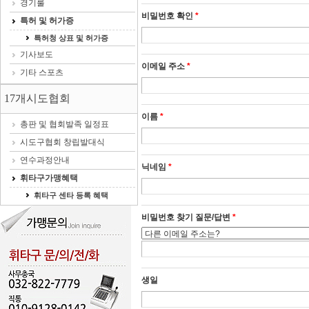
경기룰
비밀번호 확인
*
특허 및 허가증
특허청 상표 및 허가증
기사보도
이메일 주소
*
기타 스포츠
17개시도협회
이름
*
총판 및 협회발족 일정표
시도구협회 창립발대식
연수과정안내
닉네임
*
휘타구가맹혜택
휘타구 센타 등록 혜택
비밀번호 찾기 질문/답변
*
생일