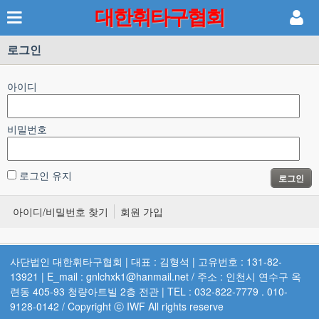
대한휘타구협회
로그인
아이디
비밀번호
로그인 유지
로그인
아이디/비밀번호 찾기
회원 가입
사단법인 대한휘타구협회 | 대표 : 김형석 | 고유번호 : 131-82-
13921 | E_mail : gnlchxk1@hanmail.net / 주소 : 인천시 연수구 옥
련동 405-93 청량아트빌 2층 전관 | TEL : 032-822-7779 . 010-
9128-0142 / Copyright ⓒ IWF All rights reserve