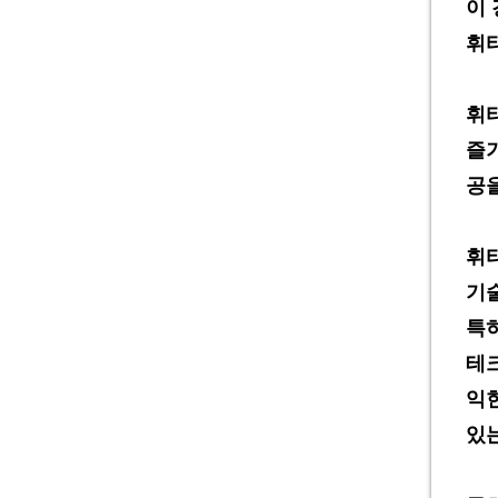
이
휘
휘
즐
공
휘
기
특
테
익
있