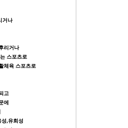
후리거나
 후리거나
있는 스포츠로
생활체육 스포츠로
 되고
문에
녀
용성,유희성