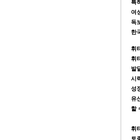
특
여
독
한
휘
휘
발
시
성
유
할
휘
토