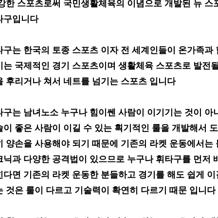
 강한 스포츠로써 국민생활체육의 이념
으로 개발된
뉴 스
타구입니다
타구는 한국의 토종 스포츠 이자
전 세계인들이
온가족과 
기는 국제적인 경기 스포츠이며 생활체육 스포츠로
발전
을 후리거나 쳐서 네트를 넘기는
스포츠 입니다
타구는 남녀
노소
누구나 힘이쎈
사람이 이기기는 것이 아
술이
좋은 사람이 이길
수 있는 획기적인 룰을 개발
해서 도
히
양손을 사용해야 되기 때문에
기존의 라켓 운동에서는 
크닉과 다양한 공격법이 있으므로 누구나
휘타구를 먼저
힌다면 기존의
라켓 운동한 분들하고 경기를 해도 쉽게
이
는 것은 룰이 다르고 기술력이
확연히 다르기 때문 입니다