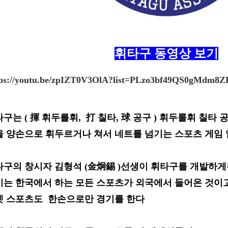
휘타구 동영상 보기
tps://youtu.be/zpIZT0V3OlA?list=PLzo3bf49QS0gMdm
구는 ( 揮 휘두를휘, 打 칠타, 球 공구 )
휘두룰휘 칠타 
을
양손으로 휘두르거나 쳐서
네트를
넘기는 스포츠 게임
타구의 창시자 김형석 (金炯錫 )선생이 휘타구를
개발하게
기는
한국에서 하는 모든 스포츠가 외국에서 들어온 것이
켓 스포츠
도 한손으로
만 경기를 한다