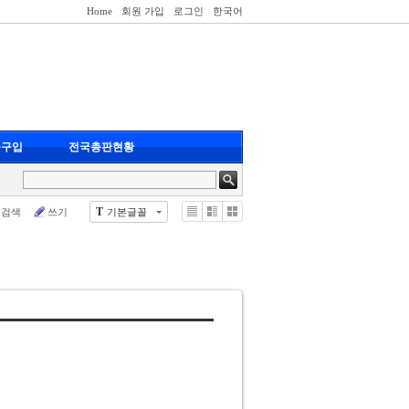
Home
회원 가입
로그인
한국어
품구입
전국총판현황
T
검색
쓰기
기본글꼴
Li
Zi
G
st
n
al
e
le
ry