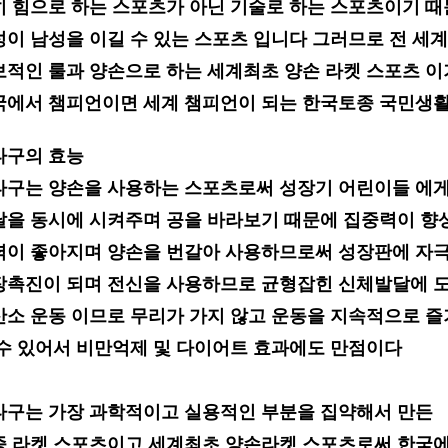
히 힘으로
하는 스포츠가 아닌 기술로 하는 스포츠이기
때
성이 남성을 이길 수 있는
스포츠 입니다
그러므로 전 세
보적인
룰과 양손으로 하는 세계최초
양손 라켓 스포츠 
국에서 챔피언이면
세계 챔피언이 되는 한국토종
국민생
타구의 효능
타구는 양손을 사용하는 스포츠로써 성장기 어린이들 에게
달을
동시에
시켜주며 공을 바라보기 때문에 집중력이 향
력이 좋아지며
양손을 번갈
아 사용하므로써 성장판에 자
장촉진이 되며 전신을 사용
하므로 균형잡힌
신체발달에 
산소 운동 이므로 무리가 가지 않고
운동을 지속적으로 즐
 수 있어서 비만억제 및 다이어트 효과에도 만점이다
타구는 가장
과학적이고 실용적인 부분을 집약해서 만든
종 라켓 스포츠이고
세계최초 양손라켓 스포츠로써
한국에