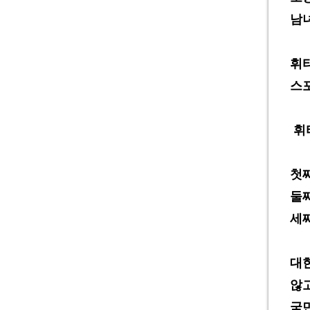
남
휘
스
휘
첫
둘
세
대
않
국민