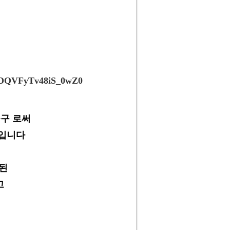
8ZDQVFyTv48iS_0wZ0
공구 로써
 입니다
된
고