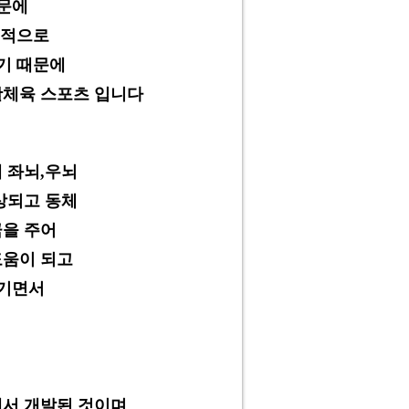
문에
계적으로
이기
때문에
활
체육
스포츠 입니다
 좌뇌,우뇌
상되고 동체
극을 주어
도움이 되고
기
면서
서 개발된 것이며