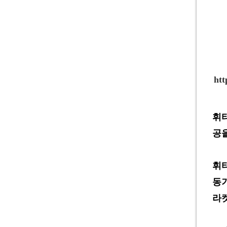
ht
휘타
공
휘
동
라