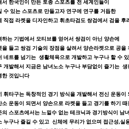
래서 한국인이 만든 토종 스포츠를 전
세계인들이
길
수 있는 스포츠로 만들고자 연구에 연구를 거듭한
에
직접 라켓을 디자인하고 휘초타
검도 쌍검에서 검을 
격하는
기법에서 모티브를 얻어서 쌍검이 아닌 양손에
켓을 들고
쌍검 기술의
장점을 살려서 양손라켓으로 공을
서 네트를
넘기는 생활체육
으로
개발하고 누구나 할 수 
구
개발해서 지금은 남녀노소
누구나 부담없이 즐기는 
생한 것입니다
히 휘타구는
독창적인
경기 방식을 개발해서 전신
운동이
산소 운동이 되면서 양손
으로 라켓을 들고 경기를 하기
때
존의 스포츠에서는 느낄수 없는
테크닉과 경기방식이 남
소 누구나 즐길 수 있고
신체에 무리가 없으며
접근성,실