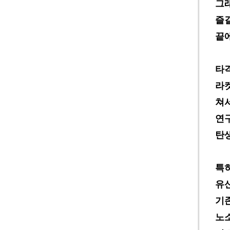
그
즐
끝
타
라
쳐
연
탄
특
유
기
노