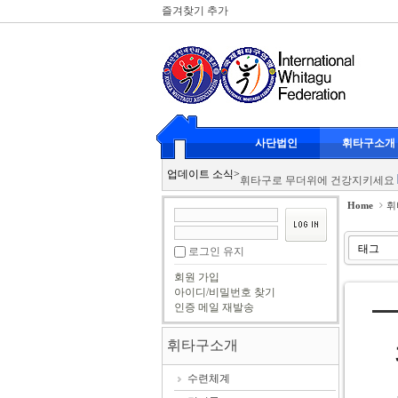
즐겨찾기 추가
Sketchbook5, 스케치북5
Sketchbook5, 스케치북5
휘타구 클럽대항전
2026-07-20
사단법인
휘타구소개
리스펙 스포츠에서도 인정한 뉴 
Sketchbook5, 스케치북5
Sketchbook5, 스케치북5
업데이트 소식
>
휘타구로 무더위에 건강지키세요
휘타구 광도클럽 남여복식
2026
Home
휘
KBS 이웃집 프로그램 휘타구 촬
휘타구 클럽대항전
2026-07-20
로그인 유지
리스펙 스포츠에서도 인정한 뉴 
회원 가입
휘타구로 무더위에 건강지키세요
아이디/비밀번호 찾기
인증 메일 재발송
휘타구 광도클럽 남여복식
2026
KBS 이웃집 프로그램 휘타구 촬
휘타구소개
수련체계