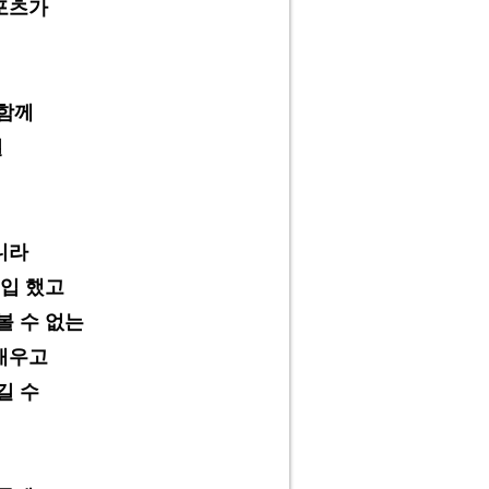
포츠가
함께
될
니라
입 했고
볼 수 없는
 배우고
길 수