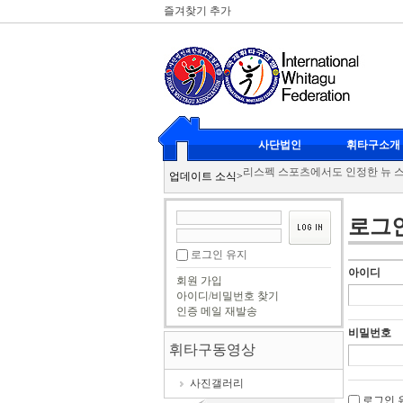
즐겨찾기 추가
휘타구 클럽대항전
사단법인
휘타구소개
2026-07-20
리스펙 스포츠에서도 인정한 뉴 
업데이트 소식
>
휘타구로 무더위에 건강지키세요
휘타구 광도클럽 남여복식
2026
로그
KBS 이웃집 프로그램 휘타구 촬
로그인 유지
휘타구 클럽대항전
2026-07-20
아이디
리스펙 스포츠에서도 인정한 뉴 
회원 가입
아이디/비밀번호 찾기
휘타구로 무더위에 건강지키세요
인증 메일 재발송
휘타구 광도클럽 남여복식
2026
비밀번호
KBS 이웃집 프로그램 휘타구 촬
휘타구동영상
사진갤러리
로그인 