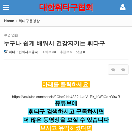
대한휘타구협회
Sketchbook5, 스케치북5
Home
휘타구동영상
수업/연습
누구나 쉽게 배워서 건강지키는 휘타구
휘타구협회사무총국
조회 수
추천 수
댓글
88
0
0
Sketchbook5, 스케치북5
아래를 클릭하세요
https://youtube.com/shorts/0Qhq0Ihh488?si=nV1Rk_hW9CdzO0wR
유튜브에
휘타구 검색하시고 구독하시면
더 많은 동영상을 보실 수 있습니다
보시고 유익하셨다면