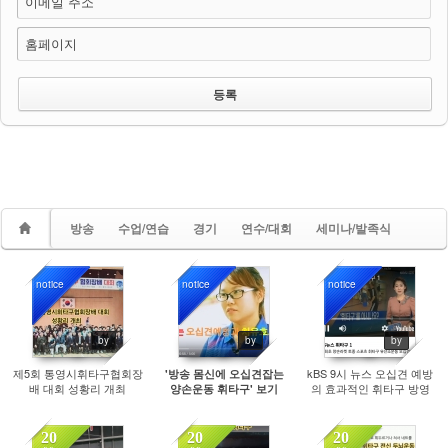
이메일 주소
홈페이지
방송
수업/연습
경기
연수/대회
세미나/발족식
notice
notice
notice
4970
10104
11013
by
by
by
제5회 통영시휘타구협회장
kBS 9시 뉴스 오십견 예방
'방송 몸신에 오십견잡는
배 대회 성황리 개최
의 효과적인 휘타구 방영
양손운동 휘타구' 보기
20
20
20