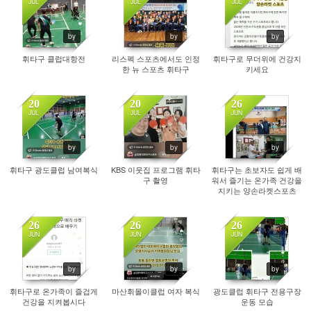
JUL
JUL
JUL
110
129
108
by
by
by
휘타구 클럽대항전
리스펙 스포츠에서도 인정
휘타구로 무더위에 건강지
한 뉴 스포츠 휘타구
키세요
20
20
26
JUL
JUL
JUN
132
127
90
by
by
by
휘타구 광도클럽 남여복식
KBS 이웃집 프로그램 휘타
휘타구는 초보자도 쉽게 배
구 촬영
워서 즐기는 온가족 건강을
지키는 양손라켓스포츠
26
26
26
JUN
JUN
JUN
120
90
92
by
by
by
휘타구로 온가족이 즐겁게
마산휘몰이클럽 여자 복식
광도클럽 휘타구 전용구장
건강을 지켜봅시다
운동 모습