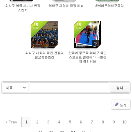
휘타구 영국 세미나 현장
휘타구 체험과 장점 리뷰
백세라온휘타구클럽
스켓치
19
19
MAY
MAY
256
564
by
by
휘타구 대회와 국민 건강의
한국이 종주국 휘타구 국민
필요충분조건
스포츠로 발전해야 국민건
강 국위선양
검색
쓰기
Prev
1
2
3
4
5
6
7
8
9
10