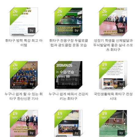
26
26
26
JUN
JUN
JUN
79
89
98
by
by
by
휘타구 방학 특강 최고 아
휘타구 전용구장 두팔로클
성장기 학생들 신체발달과
이템
럽과 광도클럽 운동 모습
두뇌발달에 좋은 실내 스포
츠 휘타구
26
26
19
2026/06/26
JUN
JUN
MAY
in
수업/연습
Views
83
88
349
by 휘타구협
by
회사무총국
by
누구나 쉽게 할 수 있는 휘
누구나 쉽게 배워서 건강지
국민생활체육 휘타구 전성
타구 한산신문 기사
키는 휘타구
시대
19
19
19
MAY
MAY
MAY
274
253
376
by
by
by