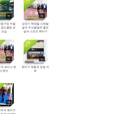
JUN
89
98
by
by
전용구장 두팔
성장기 학생들 신체발
 광도클럽 운
달과 두뇌발달에 좋은
 모습
실내 스포츠 휘타구
19
MAY
274
253
by
by
국 세미나 현
휘타구 체험과 장점 리
 스켓치
뷰
560
by
종주국 휘타구