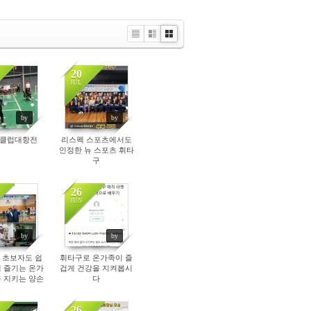
Li
Zi
G
st
n
al
e
le
20
ry
JUL
105
125
by
by
 클럽대항전
리스펙 스포츠에서도
인정한 뉴 스포츠 휘타
구
26
JUN
90
119
by
by
 초보자도 쉽
휘타구로 온가족이 즐
 즐기는 온가
겁게 건강을 지켜봅시
 지키는 양손
다
켓스포츠
26