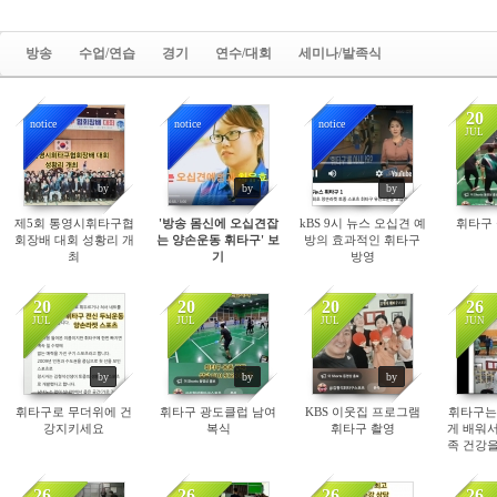
방송
수업/연습
경기
연수/대회
세미나/발족식
20
notice
notice
notice
JUL
4969
10104
11012
by
by
by
제5회 통영시휘타구협
'방송 몸신에 오십견잡
kBS 9시 뉴스 오십견 예
휘타구
회장배 대회 성황리 개
는 양손운동 휘타구' 보
방의 효과적인 휘타구
최
기
방영
20
20
20
26
JUL
JUL
JUL
JUN
108
132
125
by
by
by
휘타구로 무더위에 건
휘타구 광도클럽 남여
KBS 이웃집 프로그램
휘타구는
강지키세요
복식
휘타구 촬영
게 배워서
족 건강을
라
26
26
26
26