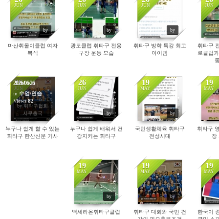
JUN
JUN
JUN
JUN
90
92
79
by
by
by
마산휘몰이클럽 여자
광도클럽 휘타구 전용
휘타구 방학 특강 최고
휘타구 
복식
구장 운동 모습
아이템
로클럽과
동
26
26
19
19
2026/06/26
JUN
JUN
MAY
MAY
in
수업/연습
Views
82
85
349
by 휘타구협회
사무총국
by
by
누구나 쉽게 할 수 있는
누구나 쉽게 배워서 건
국민생활체육 휘타구
휘타구 영
휘타구 한산신문 기사
강지키는 휘타구
전성시대
장
19
19
19
MAY
MAY
MAY
376
255
by
by
백세라온휘타구클럽
휘타구 대회와 국민 건
한국이 