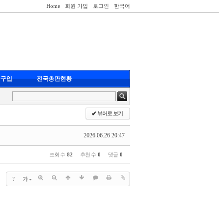
Home
회원 가입
로그인
한국어
품구입
전국총판현황
✔
뷰어로 보기
2026.06.26 20:47
조회 수
82
추천 수
0
댓글
0
?
가