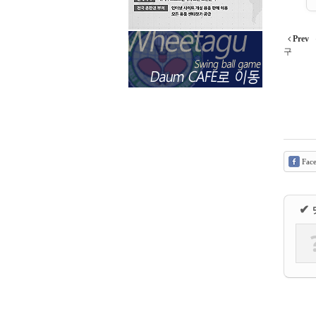
Prev
구
Fac
✔