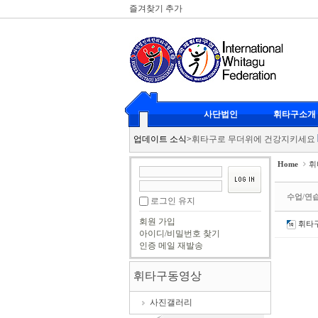
즐겨찾기 추가
Sketchbook5, 스케치북5
Sketchbook5, 스케치북5
휘타구 클럽대항전
2026-07-20
사단법인
휘타구소개
리스펙 스포츠에서도 인정한 뉴 
Sketchbook5, 스케치북5
Sketchbook5, 스케치북5
업데이트 소식
>
휘타구로 무더위에 건강지키세요
휘타구 광도클럽 남여복식
2026
Home
휘
KBS 이웃집 프로그램 휘타구 촬
휘타구 클럽대항전
2026-07-20
수업/연
로그인 유지
리스펙 스포츠에서도 인정한 뉴 
회원 가입
휘타
휘타구로 무더위에 건강지키세요
아이디/비밀번호 찾기
인증 메일 재발송
휘타구 광도클럽 남여복식
2026
KBS 이웃집 프로그램 휘타구 촬
휘타구동영상
사진갤러리