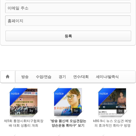
이메일 주소
홈페이지
방송
수업/연습
경기
연수/대회
세미나/발족식
notice
notice
notice
4972
10104
11013
by
by
by
제5회 통영시휘타구협회장
kBS 9시 뉴스 오십견 예방
'방송 몸신에 오십견잡는
배 대회 성황리 개최
의 효과적인 휘타구 방영
양손운동 휘타구' 보기