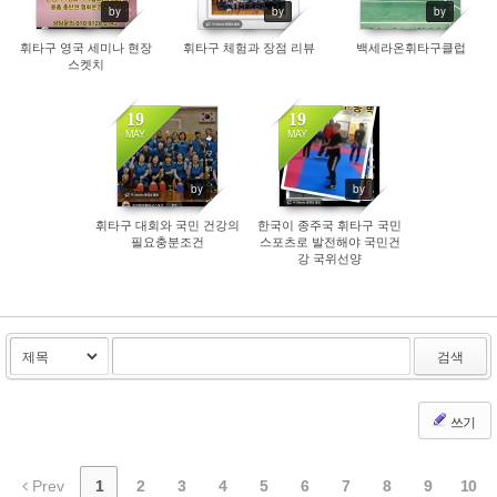
by
by
by
휘타구 영국 세미나 현장
휘타구 체험과 장점 리뷰
백세라온휘타구클럽
스켓치
19
19
MAY
MAY
257
564
by
by
휘타구 대회와 국민 건강의
한국이 종주국 휘타구 국민
필요충분조건
스포츠로 발전해야 국민건
강 국위선양
검색
쓰기
Prev
1
2
3
4
5
6
7
8
9
10