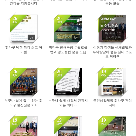
건강을 지켜봅시다
운동 모습
26
26
26
2026/06/26
JUN
JUN
JUN
in
수업/연습
Views
79
89
101
by 휘타구협
by
by
회사무총국
휘타구 방학 특강 최고 아
휘타구 전용구장 두팔로클
성장기 학생들 신체발달과
이템
럽과 광도클럽 운동 모습
두뇌발달에 좋은 실내 스포
츠 휘타구
26
26
19
JUN
JUN
MAY
83
88
349
by
by
by
누구나 쉽게 할 수 있는 휘
누구나 쉽게 배워서 건강지
국민생활체육 휘타구 전성
타구 한산신문 기사
키는 휘타구
시대
19
19
19
MAY
MAY
MAY
274
253
376