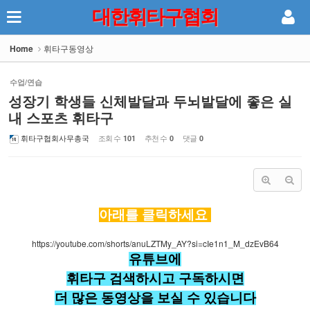
대한휘타구협회
Sketchbook5, 스케치북5
Home
휘타구동영상
수업/연습
성장기 학생들 신체발달과 두뇌발달에 좋은 실
내 스포츠 휘타구
Sketchbook5, 스케치북5
휘타구협회사무총국
조회 수
추천 수
댓글
101
0
0
아래를 클릭하세요
https://youtube.com/shorts/anuLZTMy_AY?si=cIe1n1_M_dzEvB64
유튜브에
휘타구 검색하시고 구독하시면
더 많은 동영상을 보실 수 있습니다