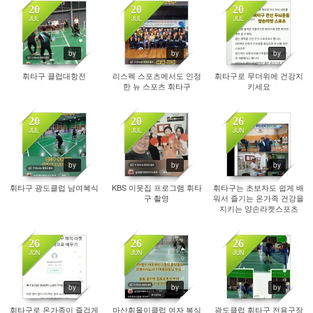
20
20
20
JUL
JUL
JUL
110
129
108
by
by
by
휘타구 클럽대항전
리스펙 스포츠에서도 인정
휘타구로 무더위에 건강지
한 뉴 스포츠 휘타구
키세요
20
20
26
JUL
JUL
JUN
133
127
90
by
by
by
휘타구 광도클럽 남여복식
KBS 이웃집 프로그램 휘타
휘타구는 초보자도 쉽게 배
구 촬영
워서 즐기는 온가족 건강을
지키는 양손라켓스포츠
26
26
26
JUN
JUN
JUN
120
91
92
by
by
by
휘타구로 온가족이 즐겁게
마산휘몰이클럽 여자 복식
광도클럽 휘타구 전용구장