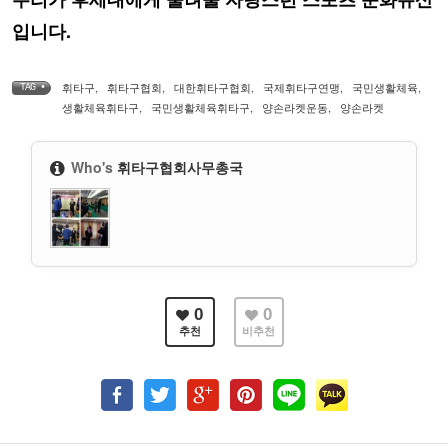
입니다.
휘타구
,
휘타구협회
,
대한휘타구협회
,
국제휘타구연맹
,
국민생활체육
,
TAG •
생활체육휘타구
,
국민생활체육휘타구
,
양손라켓운동
,
양손라켓
Who's
휘타구협회사무총국
0
0
추천
비추천