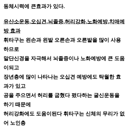
동체시력
에 큰효과가 있다.
유산소운동,오십견,뇌졸증,허리강화,노화예방,치매예
방 효과
휘타구는 왼손과 왼발 오른손과 오른발을 많이 사용
하므로
말단신경을 자극해서
뇌졸증이나 노화예방에 큰 도움
이되고
장년층에 많이 나타나는 오십견 예방에도
탁월한 효
과가 있고
공을 주으면서 허리를 굽혔다 폈다하는 굴신운동을
하기 때문에
허리강화에도 도움이된다
휘타구는 신체의 무리가 없
어 노인층