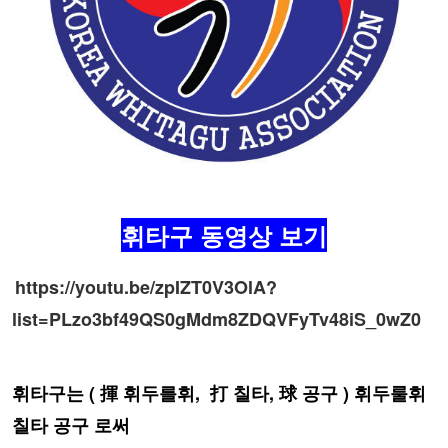
휘타구 동영상 보기
https://youtu.be/zpIZT0V3OlA?
list=PLzo3bf49QS0gMdm8ZDQVFyTv48iS_0wZ0
휘타구는 ( 揮 휘두를휘, 打 칠타, 球 공구 )
휘두룰휘
칠타 공구 로써