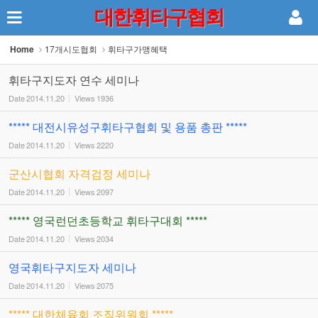
대한휘타구협회
Sketchbook5, 스케치북5
Home
17개시도협회
휘타구가맹혜택
휘타구지도자 연수 세미나
Date
2014.11.20
Views
1936
***** 대전시유성구휘타구협회 및 용품 총판 *****
Sketchbook5, 스케치북5
Date
2014.11.20
Views
2220
군산시협회 자격검정 세미나
Date
2014.11.20
Views
2097
***** 영국런던초등학교 휘타구대회 *****
Date
2014.11.20
Views
2034
영국휘타구지도자 세미나
Date
2014.11.20
Views
2075
***** 대한체육회 조직위원회 *****