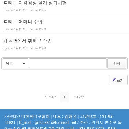
휘타구 자격검정 필기,실기시험
Date
2014.11.19
Views
2055
휘타구 어머니 수업
Date
2014.11.19
Views
2063
체육관에서 휘타구 수업
Date
2014.11.19
Views
2078
검색
쓰기
Prev
1
Next
사단법인 대한휘타구협회 | 대표 : 김형석 | 고유번호 : 131-82-
13921 | E_mail : gnlchxk1@hanmail.net / 주소 : 인천시 연수구 옥
련동 405-93 청량아트빌 2층 전관 | TEL : 032-822-7779 . 010-