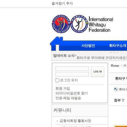
즐겨찾기 추가
Sketchbook5, 스케치북5
Sketchbook5, 스케치북5
휘타구 클럽대항전
2026-07-20
사단법인
휘타구소개
리스펙 스포츠에서도 인정한 뉴 
Sketchbook5, 스케치북5
Sketchbook5, 스케치북5
업데이트 소식
>
휘타구로 무더위에 건강지키세요
휘타구 광도클럽 남여복식
2026
Home
커
KBS 이웃집 프로그램 휘타구 촬
휘타구 클럽대항전
2026-07-20
휘타구 
로그인 유지
리스펙 스포츠에서도 인정한 뉴 
회원 가입
휘타
휘타구로 무더위에 건강지키세요
아이디/비밀번호 찾기
인증 메일 재발송
휘타구 광도클럽 남여복식
2026
첨부
'
1
'
KBS 이웃집 프로그램 휘타구 촬
커뮤니티
김형석회장 활동사진