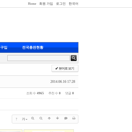
Home
회원 가입
로그인
한국어
품구입
전국총판현황
✔
뷰어로 보기
2014.06.16 17:28
조회 수
4965
추천 수
0
댓글
0
?
가