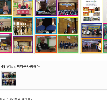
Who's
휘타구사랑해^~
휘타구 경기룰과 심판 용어