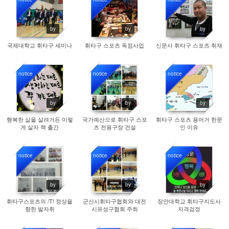
9465
9316
9491
by
by
by
국제대학교 휘타구 세미나
휘타구 스포츠 독점사업
신문사 휘타구 스포츠 취재
notice
notice
notice
9041
9401
9835
by
by
by
행복한 삶을 살려거든 이렇
국가예산으로 휘타구 스포
휘타구 스포츠 용어거 한문
게 살자 책 출간
츠 전용구장 건설
인 이유
notice
notice
notice
9297
9362
9323
by
by
by
휘타구스포츠의 /T! 정상을
군산시휘타구협회와 대전
장안대학교 휘타구지도사
향한 발자취
시유성구협회 주최
자격검정