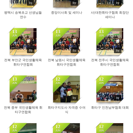
by
by
by
평택시 송북초교 선생님들
중앙이사회 및 세미나
사)대한휘타구협회 회장단
연수
세미나
13
13
13
JUN
JUN
JUN
2420
2619
2736
by
by
by
전북 부안군 국민생활체육
전북 남원시 국민생활체육
전북 전주시 국민생활체육
휘타구연합회
휘타구연합회
휘타구연합회
13
12
12
JUN
JUN
JUN
2462
2696
2407
by
by
by
전북 중부 국민생활체육 휘
휘타구지도사 자격증 수여
휘타구 인천남부협회 대회
타구연합회
식
12
12
12
JUN
JUN
JUN