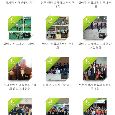
획기적 지역 총판이란 ?
영국 런던 초등학교 휘타구
휘타구 생활체육 신문사 취
대회
재|
13
13
13
JUN
JUN
JUN
2655
2433
2457
by
by
by
휘타구 지도사 연수 세미나
연수구생활체육휘타구대
휘타구 초등학교 방과후 강
회
사 설명회
13
13
13
JUN
JUN
JUN
3411
2454
2170
by
by
by
개그우먼 지영옥 휘타구협
휘타구 지도사 친선경기
부천시장기 생활체육 휘타
회 홍보이사 임명
구대회
13
13
13
JUN
JUN
JUN
2311
2255
2209