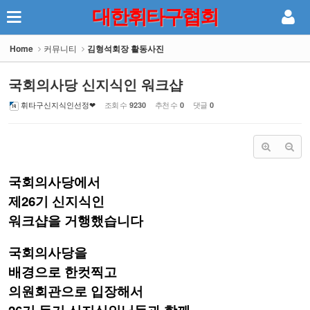
대한휘타구협회
Sketchbook5, 스케치북5
Home
커뮤니티
김형석회장 활동사진
국회의사당 신지식인 워크샵
휘타구신지식인선정❤
조회 수
추천 수
댓글
9230
0
0
Sketchbook5, 스케치북5
국회의사당에서
제26기 신지식인
워크샵을 거행했습니다
국회의사당을
배경으로 한컷찍고
의원회관으로 입장해서