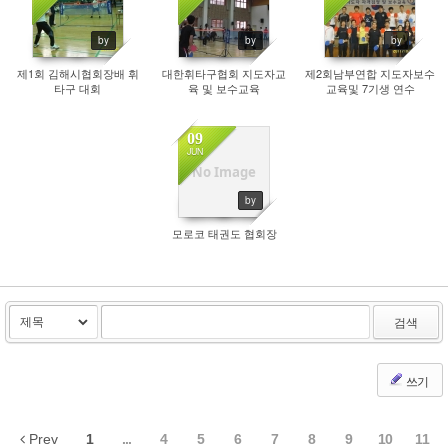
2347
2538
2379
by
by
by
제1회 김해시협회장배 휘
대한휘타구협회 지도자교
제2회남부연합 지도자보수
타구 대회
육 및 보수교육
교육및 7기생 연수
09
JUN
2620
No Image
by
모로코 태권도 협회장
검색
쓰기
Prev
1
...
4
5
6
7
8
9
10
11