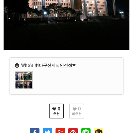
Who's
휘타구신지식인선정❤
0
0
추천
비추천