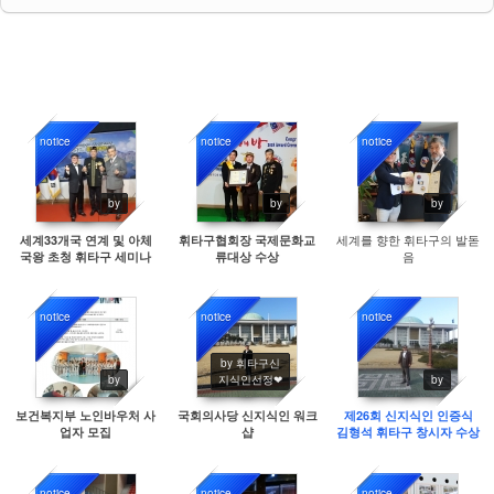
notice
notice
notice
9313
9235
8584
by
by
by
세계를 향한 휘타구의 발돋
세계33개국 연계 및 아체
휘타구협회장 국제문화교
음
국왕 초청 휘타구 세미나
류대상 수상
notice
notice
notice
8638
9230
9631
by 휘타구신
by
지식인선정❤
by
보건복지부 노인바우처 사
국회의사당 신지식인 워크
제26회 신지식인 인증식
업자 모집
샵
김형석 휘타구 창시자 수상
notice
notice
notice