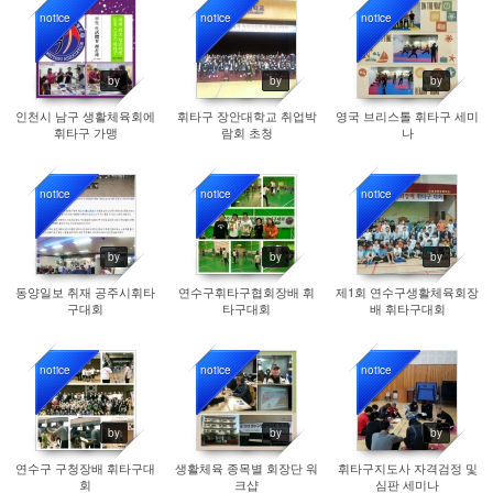
notice
notice
notice
10212
9370
9345
by
by
by
인천시 남구 생활체육회에
휘타구 장안대학교 취업박
영국 브리스톨 휘타구 세미
휘타구 가맹
람회 초청
나
notice
notice
notice
8991
9264
9392
by
by
by
동양일보 취재 공주시휘타
연수구휘타구협회장배 휘
제1회 연수구생활체육회장
구대회
타구대회
배 휘타구대회
notice
notice
notice
9467
9332
9714
by
by
by
연수구 구청장배 휘타구대
생활체육 종목별 회장단 워
휘타구지도사 자격검정 및
회
크샵
심판 세미나