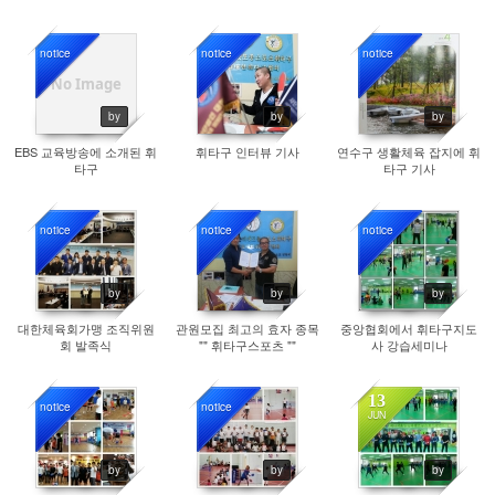
notice
notice
notice
9477
9554
9732
No Image
by
by
by
EBS 교육방송에 소개된 휘
휘타구 인터뷰 기사
연수구 생활체육 잡지에 휘
타구
타구 기사
notice
notice
notice
9698
9262
9718
by
by
by
대한체육회가맹 조직위원
관원모집 최고의 효자 종목
중앙협회에서 휘타구지도
회 발족식
"" 휘타구스포츠 ""
사 강습세미나
13
notice
notice
JUN
9247
9147
2398
by
by
by