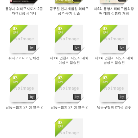
통영시 휘타구지도자 2급
공무원 인재개발원 휘타구
제5회 통영시휘타구협회장
자격검정 세미나
공 다루기 강습
배 대회 성황리 개최
03
03
03
JUN
JUN
JUN
No Image
No Image
No Image
4328
4315
4215
by
by
by
휘타구 3 대 3 단체전
제1회 인천시 지도자 대회
제1회 인천시 지도자 대회
여성부 결승전
남성부 결승전
03
03
03
JUN
JUN
JUN
No Image
No Image
No Image
3798
4479
4302
by
by
by
남동구협회 2기생 연수 2
남동구협회 2기생 연수 2
남동구협회 2기생 연수
03
JUN
No Image
4025