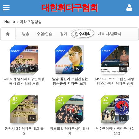
대한휘타구협회
Sketchbook5, 스케치북5
Home
휘타구동영상
방송
수업/연습
경기
연수/대회
세미나/발족식
notice
notice
notice
Sketchbook5, 스케치북5
4964
10104
11012
by
by
by
제5회 통영시휘타구협회장
kBS 9시 뉴스 오십견 예방
'방송 몸신에 오십견잡는
배 대회 성황리 개최
의 효과적인 휘타구 방영
양손운동 휘타구' 보기
05
27
27
MAY
MAR
MAR
633
490
714
by
by
by
통영시 G7 휘타구 대회 출
광도클럽 휘타구시장배 대
연수구청장배 휘타구 대회
전
회
의 장점