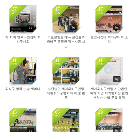
27
17
17
MAR
JUN
JUN
537
1010
1052
by
by
by
제 11회 연수구청장배 휘
의료보험료 대폭 절감효과
통영시장배 휘타구대회 소
타구대회
휘타구 똑똑한 정부지원 시
식
급
11
11
11
JUN
JUN
JUN
742
1049
977
by
by
by
휘타구 영국 순방 세미나
사단법인 세계휘타구연맹
세계휘타구연맹 사단법인
대한휘타구협회 대회 및 활
허가 기념 지역협회장 한명
동
선착순 가입 무료 혜택
15
06
29
MAY
MAY
APR
969
1102
1018
by
by
by