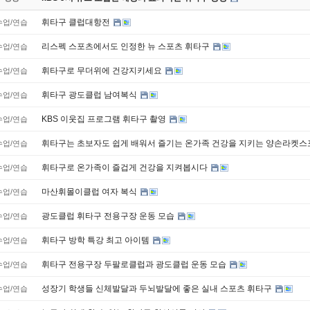
휘타구 클럽대항전
수업/연습
리스펙 스포츠에서도 인정한 뉴 스포츠 휘타구
수업/연습
휘타구로 무더위에 건강지키세요
수업/연습
휘타구 광도클럽 남여복식
수업/연습
KBS 이웃집 프로그램 휘타구 촬영
수업/연습
휘타구는 초보자도 쉽게 배워서 즐기는 온가족 건강을 지키는 양손라켓
수업/연습
휘타구로 온가족이 즐겁게 건강을 지켜봅시다
수업/연습
마산휘몰이클럽 여자 복식
수업/연습
광도클럽 휘타구 전용구장 운동 모습
수업/연습
휘타구 방학 특강 최고 아이템
수업/연습
휘타구 전용구장 두팔로클럽과 광도클럽 운동 모습
수업/연습
성장기 학생들 신체발달과 두뇌발달에 좋은 실내 스포츠 휘타구
수업/연습