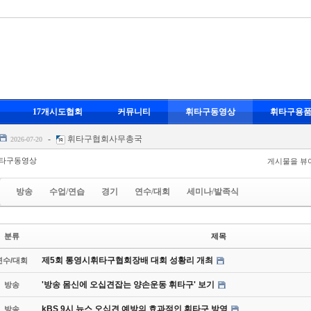
-
휘타구협회사무총국
17개시도협회
커뮤니티
휘타구동영상
휘타구용
스포츠 휘타구
-
휘타구협회사무총국
2026-07-20
-
휘타구협회사무총국
2026-07-20
-
휘타구협회사무총국
-07-20
타구동영상
게시물을 뷰
영
-
휘타구협회사무총국
2026-07-20
-
휘타구협회사무총국
방송
수업/연습
경기
연수/대회
세미나/발족식
스포츠 휘타구
-
휘타구협회사무총국
2026-07-20
-
휘타구협회사무총국
2026-07-20
분류
제목
-
휘타구협회사무총국
-07-20
영
-
휘타구협회사무총국
2026-07-20
제5회 통영시휘타구협회장배 대회 성황리 개최
연수/대회
'방송 몸신에 오십견잡는 양손운동 휘타구' 보기
방송
kBS 9시 뉴스 오십견 예방의 효과적인 휘타구 방영
방송