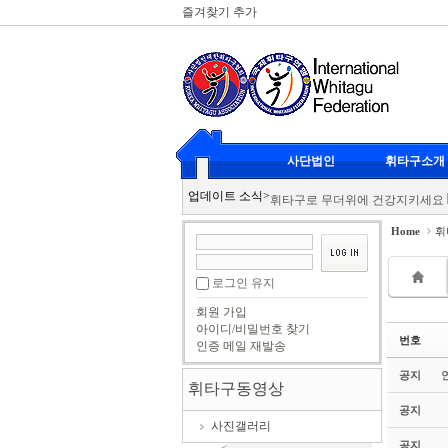
즐겨찾기 추가
Sketchbook5, 스케치북5
Sketchbook5, 스케치북5
휘타구 클럽대항전
2026-07-20
사단법인
휘타구소개
리스펙 스포츠에서도 인정한 뉴 
Sketchbook5, 스케치북5
Sketchbook5, 스케치북5
업데이트 소식
>
휘타구로 무더위에 건강지키세요
휘타구 광도클럽 남여복식
2026
Home
휘
KBS 이웃집 프로그램 휘타구 촬
휘타구 클럽대항전
2026-07-20
로그인 유지
리스펙 스포츠에서도 인정한 뉴 
회원 가입
휘타구로 무더위에 건강지키세요
아이디/비밀번호 찾기
번호
인증 메일 재발송
휘타구 광도클럽 남여복식
2026
KBS 이웃집 프로그램 휘타구 촬
공지
휘타구동영상
공지
사진갤러리
공지