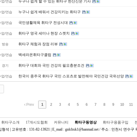
누구나 쉽게 할 수 있는 휘타구 한산신문 기사
수업/연습
누구나 쉽게 배워서 건강지키는 휘타구
수업/연습
국민생활체육 휘타구 전성시대
수업/연습
휘타구 영국 세미나 현장 스켓치
수업/연습
휘타구 체험과 장점 리뷰
방송
백세라온휘타구클럽
수업/연습
휘타구 대회와 국민 건강의 필요충분조건
경기
한국이 종주국 휘타구 국민 스포츠로 발전해야 국민건강 국위선양
수업/연습
Prev
1
2
3
4
5
6
7
8
9
10
11
휘타구소개
17개시도협회
커뮤니티
휘타구동영상
휘타구용품구입
고유번호 : 131-82-13921 | E_mail : gnlchxk1@hanmail.net / 주소 : 인천시 연