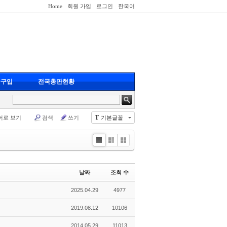
Home
회원 가입
로그인
한국어
품구입
전국총판현황
T
어로 보기
검색
쓰기
기본글꼴
Li
Zi
G
st
n
al
e
le
날짜
조회 수
ry
2025.04.29
4977
2019.08.12
10106
2014.05.29
11013