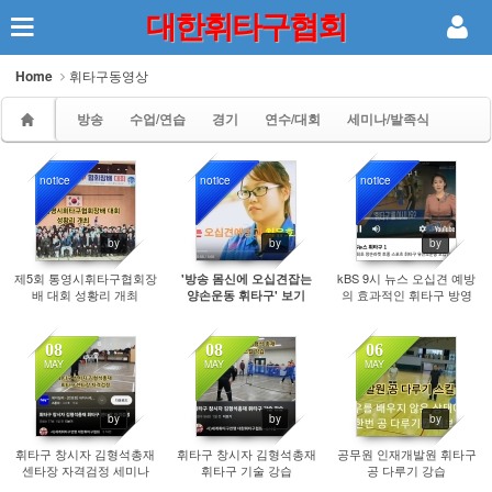
대한휘타구협회
Sketchbook5, 스케치북5
Home
휘타구동영상
방송
수업/연습
경기
연수/대회
세미나/발족식
notice
notice
notice
Sketchbook5, 스케치북5
5010
10128
11038
by
by
by
제5회 통영시휘타구협회장
kBS 9시 뉴스 오십견 예방
'방송 몸신에 오십견잡는
배 대회 성황리 개최
의 효과적인 휘타구 방영
양손운동 휘타구' 보기
08
08
06
MAY
MAY
MAY
965
915
1133
by
by
by
휘타구 창시자 김형석총재
휘타구 창시자 김형석총재
공무원 인재개발원 휘타구
센타장 자격검정 세미나
휘타구 기술 강습
공 다루기 강습