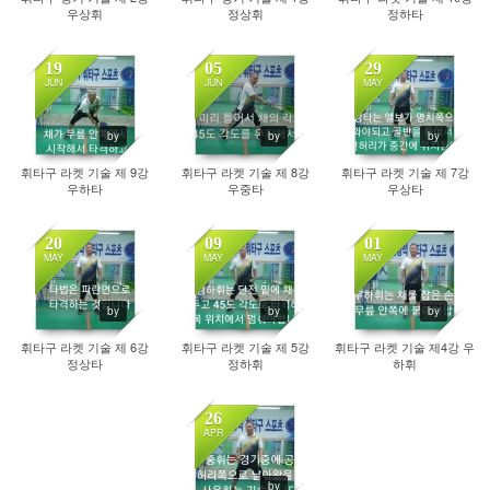
우상휘
정상휘
정하타
19
05
29
JUN
JUN
MAY
1847
1731
2012
by
by
by
휘타구 라켓 기술 제 9강
휘타구 라켓 기술 제 8강
휘타구 라켓 기술 제 7강
우하타
우중타
우상타
20
09
01
MAY
MAY
MAY
1894
1909
1864
by
by
by
휘타구 라켓 기술 제 6강
휘타구 라켓 기술 제 5강
휘타구 라켓 기술 제4강 우
정상타
정하휘
하휘
26
APR
2035
by