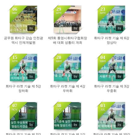
06
29
23
MAY
APR
APR
1080
1055
1170
by
by
by
공무원 휘타구 강습 인천광
제5회 통영시휘타구협회장
휘타구 라켓 기술 제 6강
역시 인재개발원
배 대회 성황리 개최
정상타
15
20
04
APR
MAR
MAR
972
948
1143
by
by
by
휘타구 라켓 기술 제 5강
휘타구 라켓 기술 제 4강
휘타구 라켓 기술 제 3강
정하휘
우하휘
우중휘
07
30
03
NOV
OCT
JUL
1620
1641
1992
by
by
by
휘타구 경기 기술 제 2강
휘타구 경기 기술 제 1강
휘타구 라켓 기술 제 10강