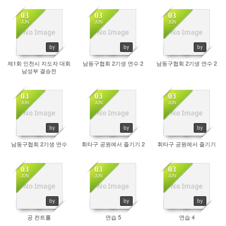
03
03
03
JUN
JUN
JUN
No Image
No Image
No Image
4231
3825
4513
by
by
by
제1회 인천시 지도자 대회
남동구협회 2기생 연수 2
남동구협회 2기생 연수 2
남성부 결승전
03
03
03
JUN
JUN
JUN
No Image
No Image
No Image
4339
4324
4351
by
by
by
남동구협회 2기생 연수
휘타구 공원에서 즐기기 2
휘타구 공원에서 즐기기
03
03
03
JUN
JUN
JUN
No Image
No Image
No Image
4135
4225
4145
by
by
by
공 컨트롤
연습 5
연습 4