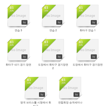
03
03
03
JUN
JUN
JUN
No Image
No Image
No Image
4262
4189
4438
by
by
by
연습 3
연습 2
휘타구 연습 1
03
03
03
JUN
JUN
JUN
No Image
No Image
No Image
4175
4330
4239
by
by
by
휘타구 내기 경기 장면
도장에서 휘타구 경기장면
도장에서 휘타구 경기장면
2
03
03
JUN
JUN
No Image
No Image
4019
3736
by
by
영국 브리스톨 시청에서 휘
연합회장 승격세미나
타구