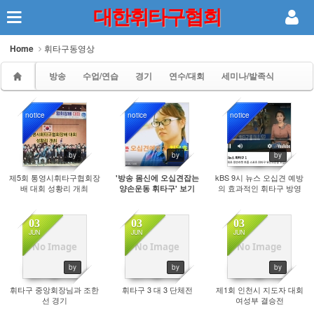
대한휘타구협회
Sketchbook5, 스케치북5
Home
휘타구동영상
방송
수업/연습
경기
연수/대회
세미나/발족식
notice
notice
notice
Sketchbook5, 스케치북5
5011
10128
11038
by
by
by
제5회 통영시휘타구협회장
kBS 9시 뉴스 오십견 예방
'방송 몸신에 오십견잡는
배 대회 성황리 개최
의 효과적인 휘타구 방영
양손운동 휘타구' 보기
03
03
03
JUN
JUN
JUN
No Image
No Image
No Image
3509
4363
4351
by
by
by
휘타구 중앙회장님과 조한
휘타구 3 대 3 단체전
제1회 인천시 지도자 대회
선 경기
여성부 결승전