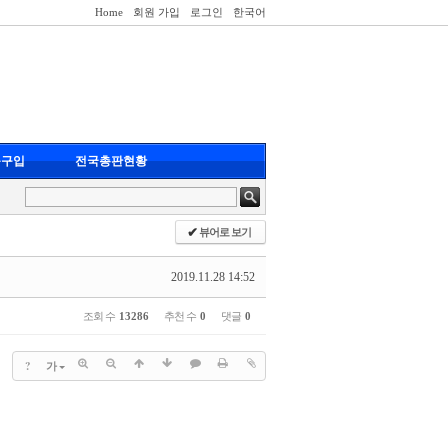
Home
회원 가입
로그인
한국어
품구입
전국총판현황
✔
뷰어로 보기
2019.11.28 14:52
조회 수
13286
추천 수
0
댓글
0
?
가