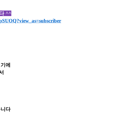
니다
^^
pSUOQ?view_as=subscriber
이기에
서
옵니다