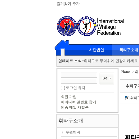
즐겨찾기 추가
Sketchbook5, 스케치북5
Sketchbook5, 스케치북5
휘타구 클럽대항전
2026-07-20
사단법인
휘타구소개
리스펙 스포츠에서도 인정한 뉴 
Sketchbook5, 스케치북5
Sketchbook5, 스케치북5
업데이트 소식
>
휘타구로 무더위에 건강지키세요
휘타구 광도클럽 남여복식
2026
Home
휘
KBS 이웃집 프로그램 휘타구 촬
휘타구 클럽대항전
2026-07-20
휘타구 
로그인 유지
리스펙 스포츠에서도 인정한 뉴 
회원 가입
휘타
휘타구로 무더위에 건강지키세요
아이디/비밀번호 찾기
인증 메일 재발송
휘타구 광도클럽 남여복식
2026
KBS 이웃집 프로그램 휘타구 촬
휘타구소개
수련체계
휘타