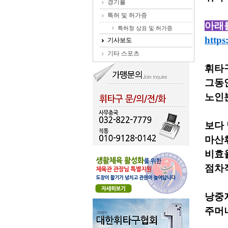
경기룰
특허 및 허가증
아래
특허청 상표 및 허가증
http
기사보도
기타 스포츠
휘타
그동
노인
보다
마산
비효
점차
낭중
주머