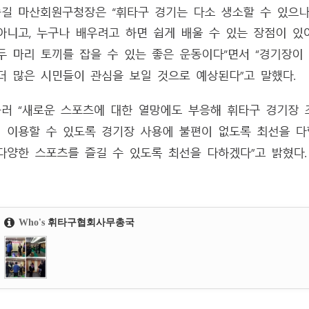
Who's
휘타구협회사무총국