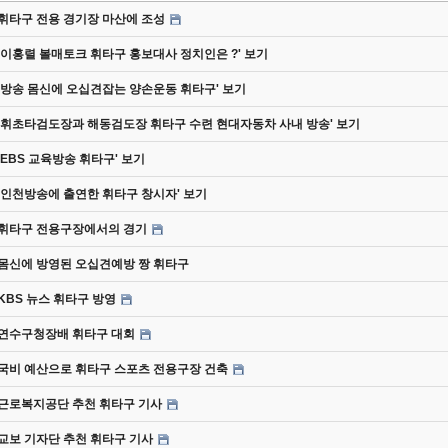
휘타구 전용 경기장 마산에 조성
'이홍렬 볼매토크 휘타구 홍보대사 정치인은 ?' 보기
'방송 몸신에 오십견잡는 양손운동 휘타구' 보기
'휘초타검도장과 해동검도장 휘타구 수련 현대자동차 사내 방송' 보기
'EBS 교육방송 휘타구' 보기
'인천방송에 출연한 휘타구 창시자' 보기
휘타구 전용구장에서의 경기
몸신에 방영된 오십견예방 짱 휘타구
KBS 뉴스 휘타구 방영
연수구청장배 휘타구 대회
국비 예산으로 휘타구 스포츠 전용구장 건축
근로복지공단 추천 휘타구 기사
교보 기자단 추천 휘타구 기사