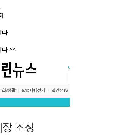
고
지
니다
다 ^^