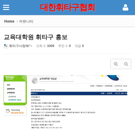
대한휘타구협회
Sketchbook5, 스케치북5
Home
커뮤니티
교육대학원 휘타구 홍보
휘타구사랑해^~
조회 수
추천 수
댓글
3309
0
0
Sketchbook5, 스케치북5